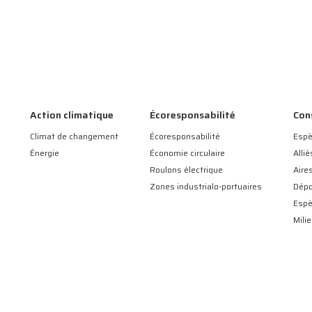
Action climatique
Écoresponsabilité
Con
Climat de changement
Écoresponsabilité
Espè
Énergie
Économie circulaire
Allié
Roulons électrique
Aire
Zones industrialo-portuaires
Dépo
Esp
Mili