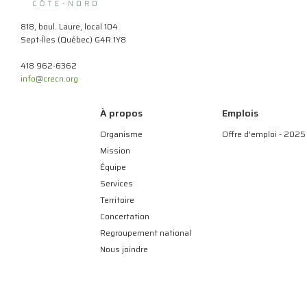
818, boul. Laure, local 104
Sept-Îles (Québec) G4R 1Y8
418 962-6362
info@crecn.org
À propos
Emplois
Organisme
Offre d'emploi - 2025
Mission
Équipe
Services
Territoire
Concertation
Regroupement national
Nous joindre