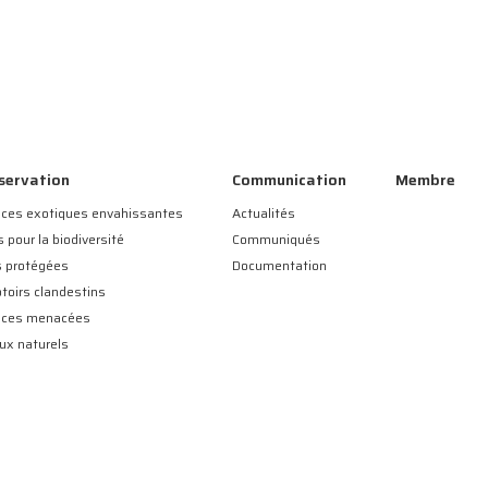
servation
Communication
Membre
ces exotiques envahissantes
Actualités
s pour la biodiversité
Communiqués
s protégées
Documentation
toirs clandestins
èces menacées
eux naturels