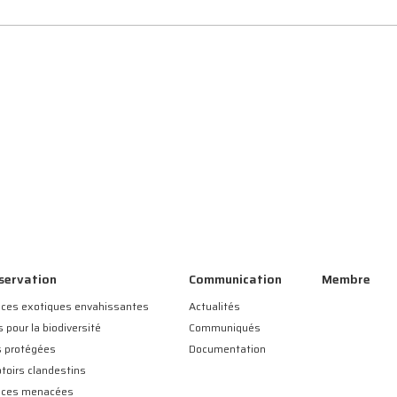
servation
Communication
Membre
ces exotiques envahissantes
Actualités
s pour la biodiversité
Communiqués
s protégées
Documentation
toirs clandestins
èces menacées