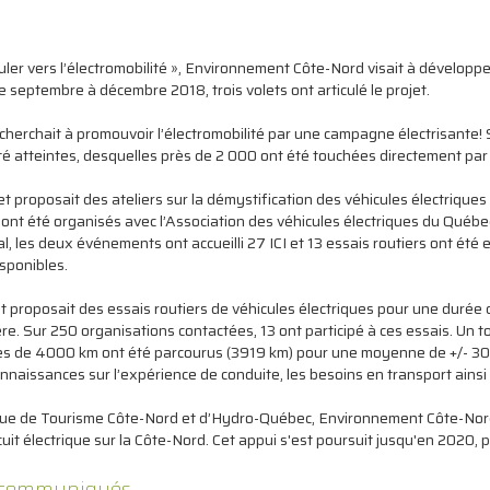
uler vers l’électromobilité », Environnement Côte-Nord visait à développer
e septembre à décembre 2018, trois volets ont articulé le projet.
cherchait à promouvoir l’électromobilité par une campagne électrisante! Su
é atteintes, desquelles près de 2 000 ont été touchées directement par 
t proposait des ateliers sur la démystification des véhicules électrique
 ont été organisés avec l’Association des véhicules électriques du Qu
al, les deux événements ont accueilli 27 ICI et 13 essais routiers ont été
sponibles.
t proposait des essais routiers de véhicules électriques pour une durée d
re. Sur 250 organisations contactées, 13 ont participé à ces essais. Un to
ès de 4000 km ont été parcourus (3919 km) pour une moyenne de +/- 300
onnaissances sur l’expérience de conduite, les besoins en transport ains
ue de Tourisme Côte-Nord et d’Hydro-Québec, Environnement Côte-Nord 
uit électrique sur la Côte-Nord. Cet appui s'est poursuit jusqu'en 2020, 
s communiqués