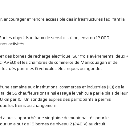
, encourager et rendre accessible des infrastructures facilitant la
r les objectifs initiaux de sensibilisation, environ 12 000
nos activités.
s et des bornes de recharge électrique. Sur trois événements, deux «
ébec (AVÉQ) et les chambres de commerce de Manicouagan et de
 effectués parmi les 6 véhicules électriques ou hybrides
’une semaine aux institutions, commerces et industries (ICI) de la
tal de 55 chauffeurs ont ainsi essayé le véhicule par le biais de leur
 km par ICI. Un sondage auprès des participants a permis
i que les freins au changement.
a aussi approché une vingtaine de municipalités pour le
pour un ajout de 19 bornes de niveau 2 (240 V) au circuit.