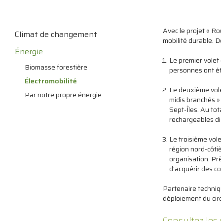
Avec le projet « Ro
Climat de changement
mobilité durable. D
Énergie
Le premier volet 
Biomasse forestière
personnes ont ét
Électromobilité
Le deuxième vole
Par notre propre énergie
midis branchés »
Sept-Îles. Au tot
rechargeables di
Le troisième vole
région nord-côtiè
organisation. Pr
d’acquérir des c
Partenaire techniq
déploiement du circ
Consultez le