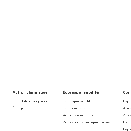
Action climatique
Écoresponsabilité
Con
Climat de changement
Écoresponsabilité
Espè
Énergie
Économie circulaire
Allié
Roulons électrique
Aire
Zones industrialo-portuaires
Dépo
Esp