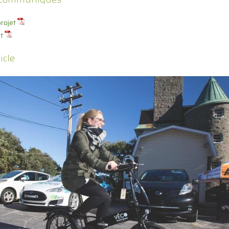
rojet
t
icle