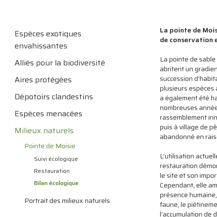
La pointe de Mois
Espèces exotiques
de conservation e
envahissantes
La pointe de sable
Alliés pour la biodiversité
abritent un gradien
succession d’habita
Aires protégées
plusieurs espèces à
Dépotoirs clandestins
a également été ha
nombreuses années
Espèces menacées
rassemblement innu
puis à village de p
Milieux naturels
abandonné en rais
Pointe de Moisie
L’utilisation actuel
Suivi écologique
restauration démont
Restauration
le site et son imp
Bilan écologique
Cependant, elle amè
présence humaine, 
Portrait des milieux naturels
faune, le piétineme
l’accumulation de d