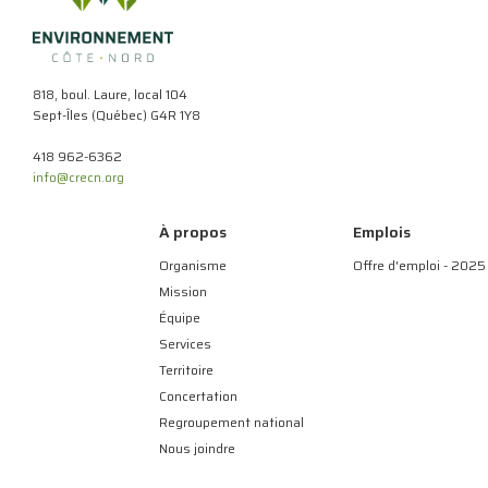
818, boul. Laure, local 104
Sept-Îles (Québec) G4R 1Y8
418 962-6362
info@crecn.org
À propos
Emplois
Organisme
Offre d'emploi - 2025
Mission
Équipe
Services
Territoire
Concertation
Regroupement national
Nous joindre