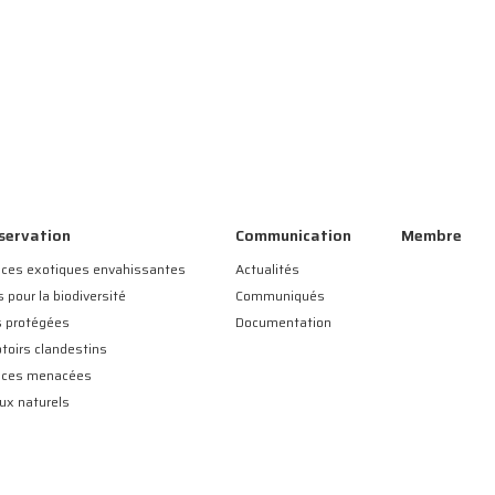
servation
Communication
Membre
ces exotiques envahissantes
Actualités
s pour la biodiversité
Communiqués
s protégées
Documentation
toirs clandestins
èces menacées
eux naturels