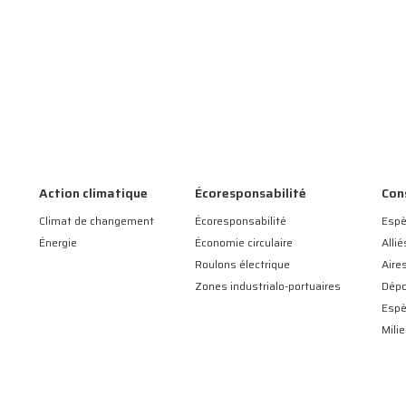
Action climatique
Écoresponsabilité
Con
Climat de changement
Écoresponsabilité
Espè
Énergie
Économie circulaire
Allié
Roulons électrique
Aire
Zones industrialo-portuaires
Dépo
Esp
Mili